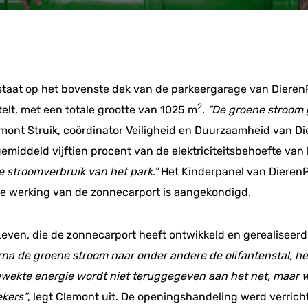
staat op het bovenste dek van de parkeergarage van Dieren
2
elt, met een totale grootte van 1025 m
.
“De groene stroom g
lemont Struik, coördinator Veiligheid en Duurzaamheid van D
gemiddeld vijftien procent van de elektriciteitsbehoefte van
e stroomverbruik van het park.”
Het Kinderpanel van DierenP
de werking van de zonnecarport is aangekondigd.
even, die de zonnecarport heeft ontwikkeld en gerealiseerd
na de groene stroom naar onder andere de olifantenstal, het
wekte energie wordt niet teruggegeven aan het net, maar wo
ekers”
, legt Clemont uit. De openingshandeling werd verric