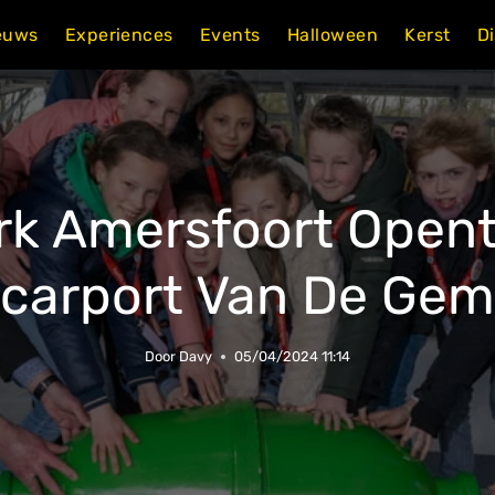
euws
Experiences
Events
Halloween
Kerst
D
rk Amersfoort Opent
carport Van De Ge
Door
Davy
05/04/2024 11:14