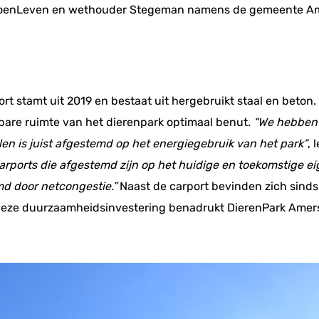
roenLeven en wethouder Stegeman namens de gemeente Ame
t stamt uit 2019 en bestaat uit hergebruikt staal en beton
kbare ruimte van het dierenpark optimaal benut.
“We hebben 
en is juist afgestemd op het energiegebruik van het park”
, 
rports die afgestemd zijn op het huidige en toekomstige e
md door netcongestie.”
Naast de carport bevinden zich sind
eze duurzaamheidsinvestering benadrukt DierenPark Amersf