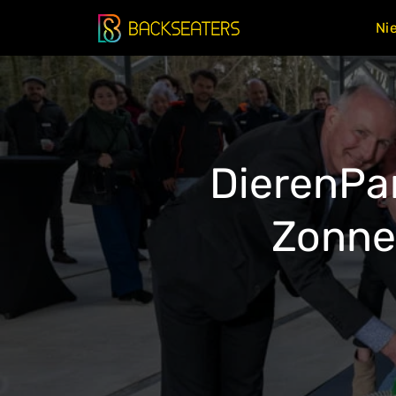
Doorgaan
Ni
naar
inhoud
DierenPa
Zonne