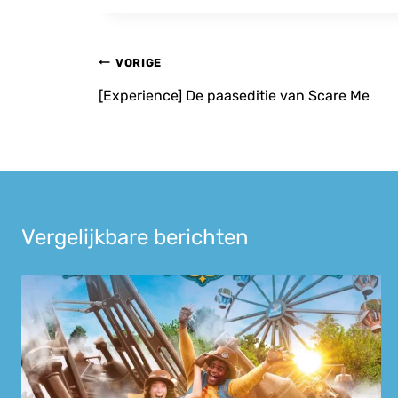
Bericht
VORIGE
navigatie
[Experience] De paaseditie van Scare Me
Vergelijkbare berichten