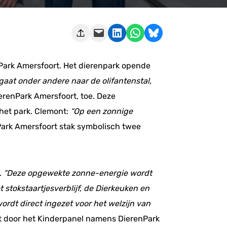
Deze pagina e-mailen
Delen op LinkedIn
Delen via WhatsApp
Share on Bluesky
Park Amersfoort. Het dierenpark opende
aat onder andere naar de olifantenstal,
ierenPark Amersfoort, toe. Deze
 het park. Clemont:
“Op een zonnige
ark Amersfoort stak symbolisch twee
.
“Deze opgewekte zonne-energie wordt
 stokstaartjesverblijf, de Dierkeuken en
rdt direct ingezet voor het welzijn van
ht door het Kinderpanel namens DierenPark