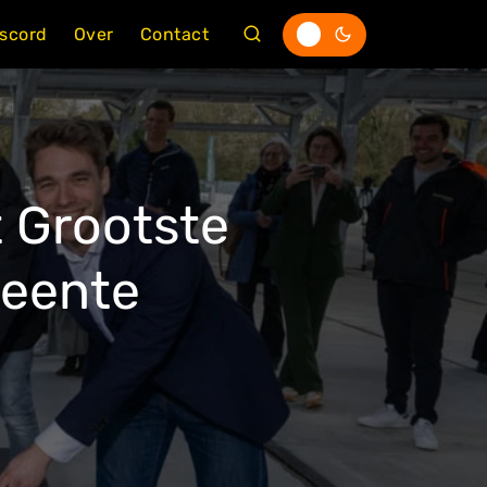
iscord
Over
Contact
 Grootste
meente