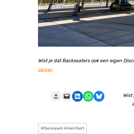
Wist je dat Backseaters ook een eigen Disc
server.
Deze pagina e-mailen
Delen op LinkedIn
Delen via WhatsApp
Share on Bluesky
Wist
l
Bericht
#
Dierenpark Amersfoort
tags: