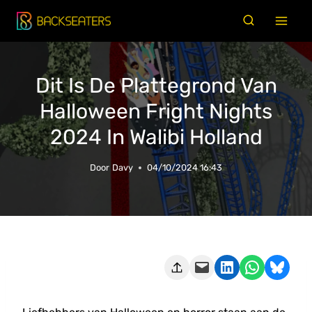
Doorgaan
naar
inhoud
Dit Is De Plattegrond Van
Halloween Fright Nights
2024 In Walibi Holland
Door
Davy
04/10/2024 16:43
Deze pagina e-mailen
Delen op LinkedIn
Delen via WhatsApp
Share on Bluesky