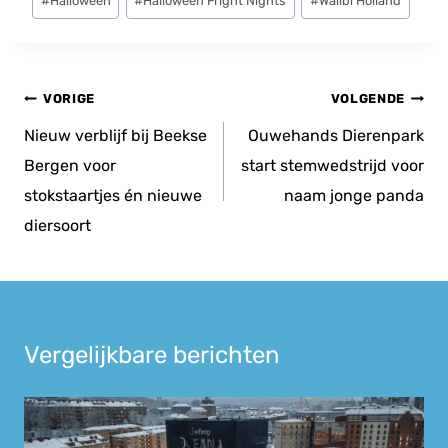
#
Halloween
#
Halloween Fright Nights
#
Walibi Holland
tags:
Bericht
VORIGE
VOLGENDE
navigatie
Nieuw verblijf bij Beekse
Ouwehands Dierenpark
Bergen voor
start stemwedstrijd voor
stokstaartjes én nieuwe
naam jonge panda
diersoort
Vergelijkbare berichten