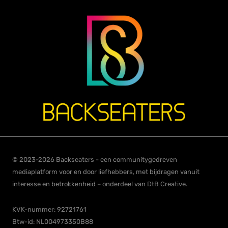
© 2023-2026 Backseaters - een communitygedreven
mediaplatform voor en door liefhebbers, met bijdragen vanuit
interesse en betrokkenheid – onderdeel van DtB Creative.
KVK-nummer: 92721761
Btw-id: NL004973350B88