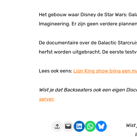
Het gebouw waar Disney de Star Wars: Gala
Imagineering. Er zijn geen verdere plann
De documentaire over de Galactic Starcrui
herfst worden uitgebracht. De eerste testve
Lees ook eens:
Lion King show bijna een ma
Wist je dat Backseaters ook een eigen Disc
server.
Deze pagina e-mailen
Delen op LinkedIn
Delen via WhatsApp
Share on Bluesky
Wist
l