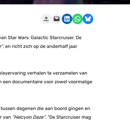
Deze pagina e-mailen
Delen op LinkedIn
Delen via WhatsApp
Share on Bluesky
n Star Wars: Galactic Starcruiser. De
r”
, en richt zich op de anderhalf jaar
playervaring verhalen te verzamelen van
in een documentaire voor zowel voormalige
d tussen degenen die aan boord gingen en
ur van
“Halcyon Daze”
. “De Starcruiser mag