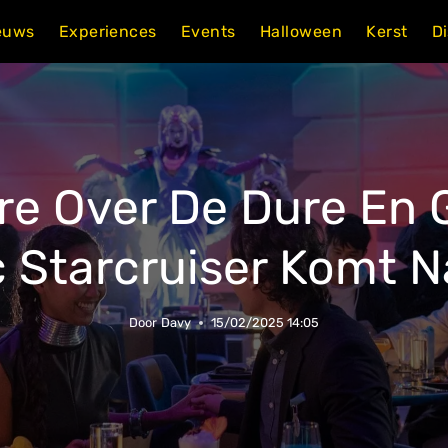
euws
Experiences
Events
Halloween
Kerst
D
e Over De Dure En G
c Starcruiser Komt N
Door
Davy
15/02/2025 14:05