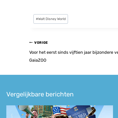
Bericht
#
Walt Disney World
tags:
Bericht
VORIGE
navigatie
Voor het eerst sinds vijftien jaar bijzondere 
GaiaZOO
Vergelijkbare berichten