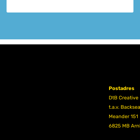
Postadres
DtB Creative
t.a.v. Backse
Meander 151
6825 MB Ar