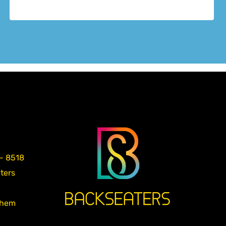
 - 8518
aters
nhem