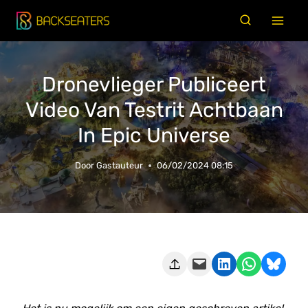
Doorgaan
naar
inhoud
Dronevlieger Publiceert
Video Van Testrit Achtbaan
In Epic Universe
Door
Gastauteur
06/02/2024 08:15
Deze pagina e-mailen
Delen op LinkedIn
Delen via WhatsApp
Share on Bluesky