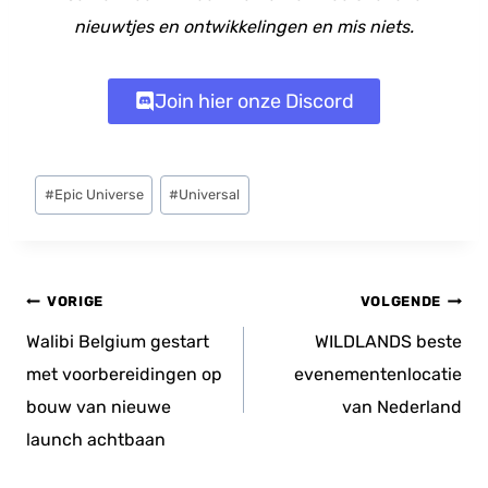
nieuwtjes en ontwikkelingen en mis niets.
Join hier onze Discord
Bericht
#
Epic Universe
#
Universal
tags:
Bericht
VORIGE
VOLGENDE
navigatie
Walibi Belgium gestart
WILDLANDS beste
met voorbereidingen op
evenementenlocatie
bouw van nieuwe
van Nederland
launch achtbaan