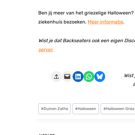
Ben jij meer van het griezelige Halloween?
ziekenhuis bezoeken.
Meer informatie.
Wist je dat Backseaters ook een eigen Disc
server.
Deze pagina e-mailen
Delen op LinkedIn
Delen via WhatsApp
Share on Bluesky
Wist
l
Bericht
#
Duinen Zathe
#
Halloween
#
Halloween Grie
tags: