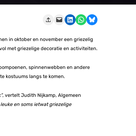
Deze pagina e-mailen
Delen op LinkedIn
Delen via WhatsApp
Share on Bluesky
nen in oktober en november een griezelig
 met griezelige decoratie en activiteiten.
rs pompoenen, spinnenwebben en andere
ste kostuums langs te komen.
k”
, vertelt Judith Nijkamp, Algemeen
leuke en soms ietwat griezelige