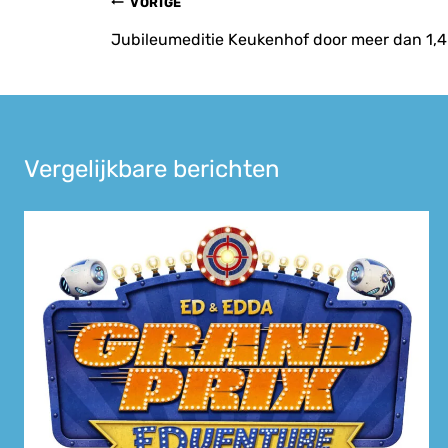
Bericht
VORIGE
navigatie
Jubileumeditie Keukenhof door meer dan 1,
Vergelijkbare berichten