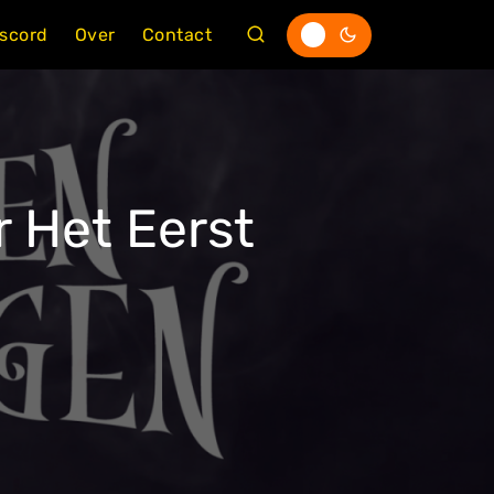
iscord
Over
Contact
 Het Eerst