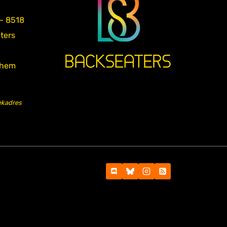
 - 8518
aters
nhem
ekadres