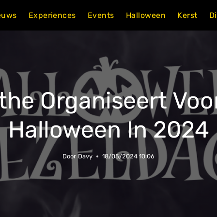
euws
Experiences
Events
Halloween
Kerst
D
the Organiseert Voor
Halloween In 2024
Door
Davy
18/05/2024 10:06