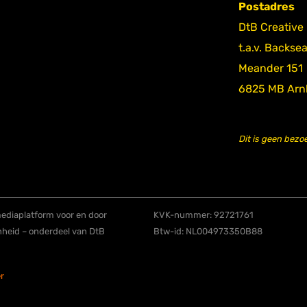
Postadres
DtB Creative
t.a.v. Backse
Meander 151
6825 MB Ar
Dit is geen bezo
diaplatform voor en door
KVK-nummer: 92721761
nheid – onderdeel van DtB
Btw-id: NL004973350B88
r