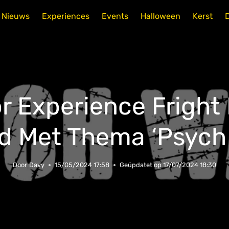
Nieuws
Experiences
Events
Halloween
Kerst
or Experience Fright
 Met Thema ‘Psych
Door
Davy
15/05/2024 17:58
Geüpdatet op
17/07/2024 18:30