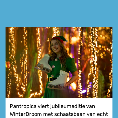
Pantropica viert jubileumeditie van
WinterDroom met schaatsbaan van echt