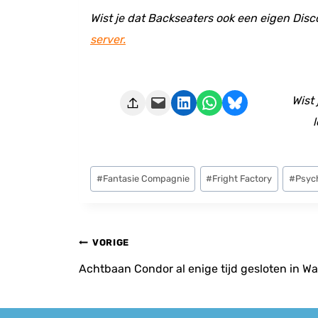
Wist je dat Backseaters ook een eigen Disc
server.
Deze pagina e-mailen
Delen op LinkedIn
Delen via WhatsApp
Share on Bluesky
Wist
l
Bericht
#
Fantasie Compagnie
#
Fright Factory
#
Psyc
tags:
Bericht
VORIGE
navigatie
Achtbaan Condor al enige tijd gesloten in Wa