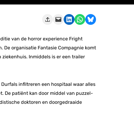
Deze pagina e-mailen
Delen op LinkedIn
Delen via WhatsApp
Share on Bluesky
itie van de horror experience Fright
den. De organisatie Fantasie Compagnie komt
iekenhuis. Inmiddels is er een trailer
 Durfals infiltreren een hospitaal waar alles
zet. De patiënt kan door middel van puzzel-
distische doktoren en doorgedraaide