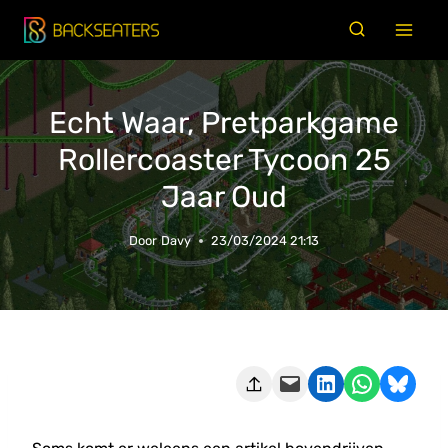
Doorgaan
naar
inhoud
Echt Waar, Pretparkgame
Rollercoaster Tycoon 25
Jaar Oud
Door
Davy
23/03/2024 21:13
Deze pagina e-mailen
Delen op LinkedIn
Delen via WhatsApp
Share on Bluesky