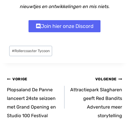
nieuwtjes en ontwikkelingen en mis niets.
Join hier onze Discord
Bericht
#
Rollercoaster Tycoon
tags:
Bericht
VORIGE
VOLGENDE
navigatie
Plopsaland De Panne
Attractiepark Slagharen
lanceert 24ste seizoen
geeft Red Bandits
met Grand Opening en
Adventure meer
Studio 100 Festival
storytelling