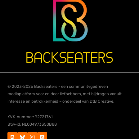
© 2023-2026 Backseaters - een communitygedreven
mediaplatform voor en door liefhebbers, met bijdragen vanuit
interesse en betrokkenheid – onderdeel van DtB Creative.
KVK-nummer: 92721761
Btw-id: NL004973350B88