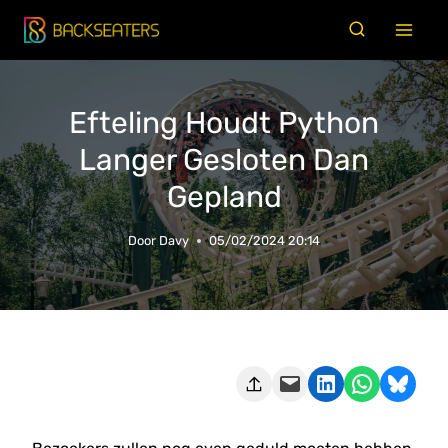
Doorgaan
naar
inhoud
Efteling Houdt Python
Langer Gesloten Dan
Gepland
Door
Davy
05/02/2024 20:14
Deze pagina e-mailen
Delen op LinkedIn
Delen via WhatsApp
Share on Bluesky