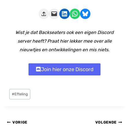
Deze pagina e-mailen
Delen op LinkedIn
Delen via WhatsApp
Share on Bluesky
Wist je dat Backseaters ook een eigen Discord
server heeft? Praat hier lekker mee over alle
nieuwtjes en ontwikkelingen en mis niets.
Join hier onze Discord
Bericht
#
Efteling
tags:
Bericht
VORIGE
VOLGENDE