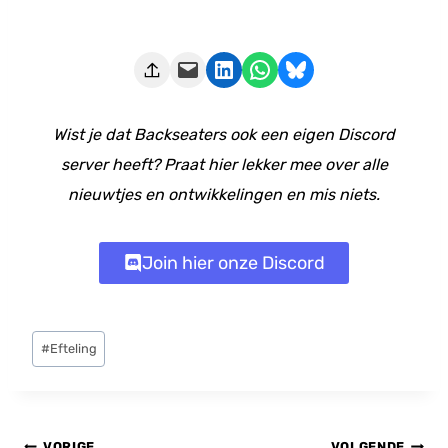
Deze pagina e-mailen
Delen op LinkedIn
Delen via WhatsApp
Share on Bluesky
Wist je dat Backseaters ook een eigen Discord
server heeft? Praat hier lekker mee over alle
nieuwtjes en ontwikkelingen en mis niets.
Join hier onze Discord
Bericht
#
Efteling
tags:
Bericht
VORIGE
VOLGENDE