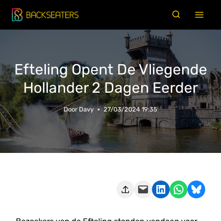
Doorgaan
naar
inhoud
Efteling Opent De Vliegende
Hollander 2 Dagen Eerder
Door
Davy
27/03/2024 19:35
Deze pagina e-mailen
Delen op LinkedIn
Delen via WhatsApp
Share on Bluesky