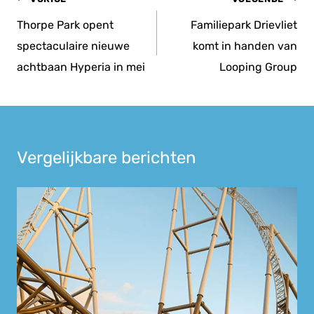
navigatie
Thorpe Park opent
Familiepark Drievliet
spectaculaire nieuwe
komt in handen van
achtbaan Hyperia in mei
Looping Group
Vergelijkbare berichten