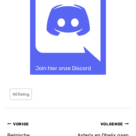
Join hier onze Discord
Bericht
#
Efteling
tags:
Bericht
VORIGE
VOLGENDE
navigatie
Belgische
Asterix en Obelix gaan