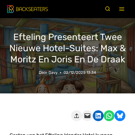
Doorgaan
naar
inhoud
Efteling Presenteert Twee
Nieuwe Hotel-Suites: Max &
Moritz En Joris En De Draak
Door
Davy
02/12/2025 13:34
Deze pagina e-mailen
Delen op LinkedIn
Delen via WhatsApp
Share on Bluesky