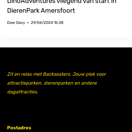
DinoAdventures vliegend van start in
DierenPark Amersfoort
Door
Davy
29/04/2024 15:38
Zit en relax met Backseaters. Jouw plek voor
attractieparken, dierenparken en andere
dagattracties.
Postadres