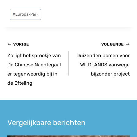
Bericht
#
Europa-Park
tags:
Bericht
VORIGE
VOLGENDE
navigatie
Zo ligt het sprookje van
Duizenden bomen voor
De Chinese Nachtegaal
WILDLANDS vanwege
er tegenwoordig bij in
bijzonder project
de Efteling
Vergelijkbare berichten