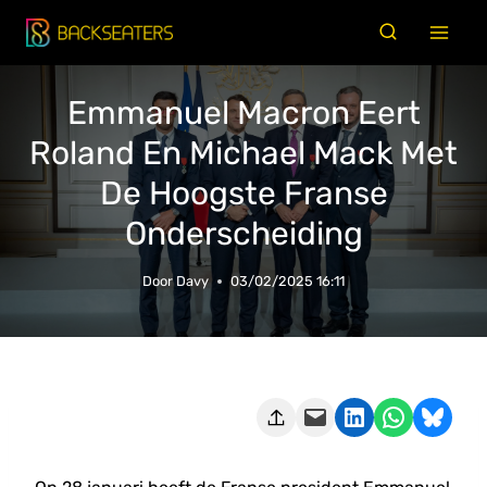
Doorgaan
naar
inhoud
Emmanuel Macron Eert
Roland En Michael Mack Met
De Hoogste Franse
Onderscheiding
Door
Davy
03/02/2025 16:11
Deze pagina e-mailen
Delen op LinkedIn
Delen via WhatsApp
Share on Bluesky