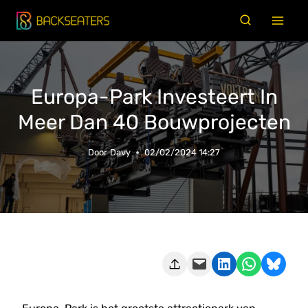
Doorgaan
naar
inhoud
Europa-Park Investeert In
Meer Dan 40 Bouwprojecten
Door
Davy
02/02/2024 14:27
Deze pagina e-mailen
Delen op LinkedIn
Delen via WhatsApp
Share on Bluesky