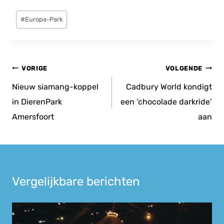
Bericht
#
Europa-Park
tags:
Bericht
VORIGE
VOLGENDE
navigatie
Nieuw siamang-koppel
Cadbury World kondigt
in DierenPark
een ‘chocolade darkride’
Amersfoort
aan
Vergelijkbare berichten