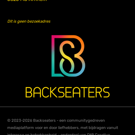
Dit is geen bezoekadres
© 2023-2026 Backseaters - een communitygedreven
mediaplatform voor en door liefhebbers, met bijdragen vanuit
interesse en betrokkenheid – onderdeel van DtB Creative.