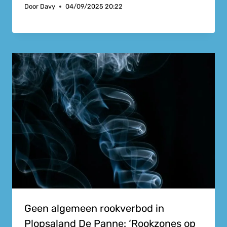
Door
Davy
04/09/2025 20:22
Geen algemeen rookverbod in
Plopsaland De Panne: ‘Rookzones op