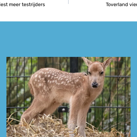
est meer testrijders
Toverland vie