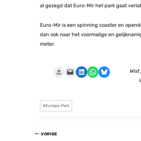
al gezegd dat Euro-Mir het park gaat verla
Euro-Mir is een spinning coaster en opende
dan ook naar het voormalige en gelijknami
meter.
Deze pagina e-mailen
Delen op LinkedIn
Delen via WhatsApp
Share on Bluesky
Wist
l
Bericht
#
Europa-Park
tags:
Bericht
VORIGE