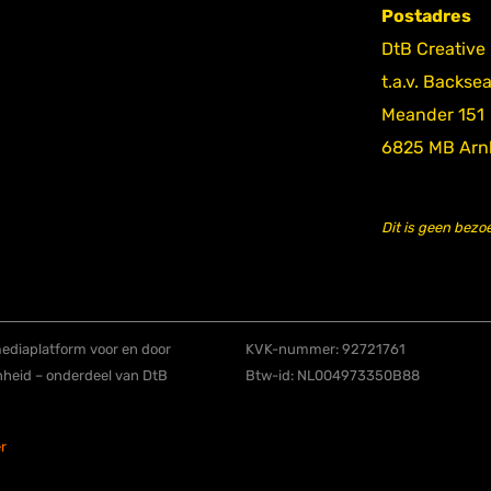
Postadres
DtB Creative
t.a.v. Backse
Meander 151
6825 MB Ar
Dit is geen bezo
diaplatform voor en door
KVK-nummer: 92721761
nheid – onderdeel van DtB
Btw-id: NL004973350B88
r