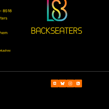
 - 8518
aters
nhem
ekadres