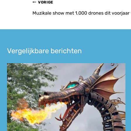
Bericht
VORIGE
navigatie
Muzikale show met 1.000 drones dit voorjaar
Vergelijkbare berichten