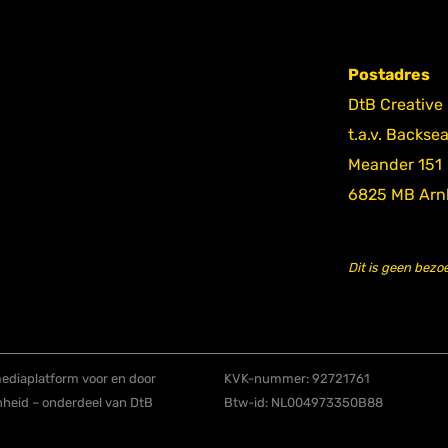
Postadres
DtB Creative
t.a.v. Backse
Meander 151
6825 MB Ar
Dit is geen bezo
diaplatform voor en door
KVK-nummer: 92721761
nheid – onderdeel van DtB
Btw-id: NL004973350B88