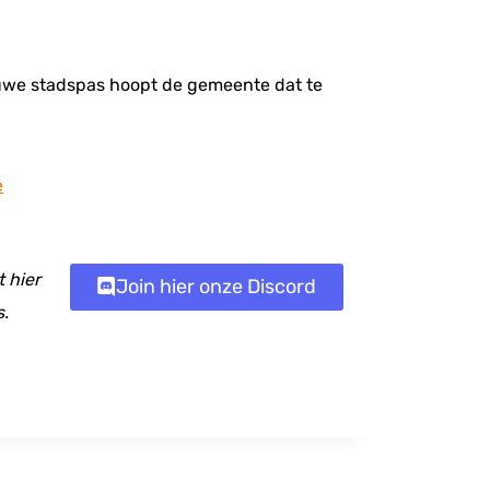
uwe stadspas hoopt de gemeente dat te
e
 hier
Join hier onze Discord
s.