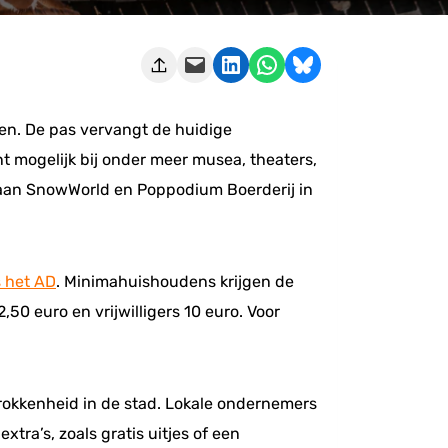
Deze pagina e-mailen
Delen op LinkedIn
Delen via WhatsApp
Share on Bluesky
nen. De pas vervangt de huidige
nt mogelijk bij onder meer musea, theaters,
 aan SnowWorld en Poppodium Boerderij in
 het AD
. Minimahuishoudens krijgen de
50 euro en vrijwilligers 10 euro. Voor
rokkenheid in de stad. Lokale ondernemers
xtra’s, zoals gratis uitjes of een