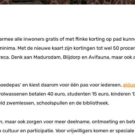
rmee alle inwoners gratis of met flinke korting op pad kun
minima. Met de nieuwe kaart zijn kortingen tot wel 50 proce
eca. Denk aan Madurodam, Blijdorp en Avifauna, maar ook
moedepas’ en kiest daarom voor één pas voor iedereen,
aldus
olwassenen betalen 40 euro, studenten 15 euro, kinderen 12,
eld zwemlessen, schoolspullen en de bibliotheek.
en, maar ook zorgen voor meer deelname, ontmoeting en bet
cultuur en participatie. Voor vrijwilligers komen er speciale e