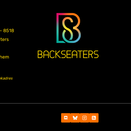
 - 8518
aters
nhem
ekadres