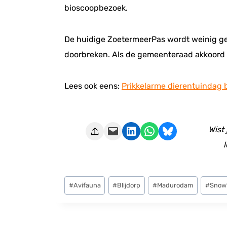
bioscoopbezoek.
De huidige ZoetermeerPas wordt weinig ge
doorbreken. Als de gemeenteraad akkoord g
Lees ook eens:
Prikkelarme dierentuindag b
Deze pagina e-mailen
Delen op LinkedIn
Delen via WhatsApp
Share on Bluesky
Wist
l
Bericht
#
Avifauna
#
Blijdorp
#
Madurodam
#
Snow
tags: