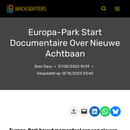
Doorgaan
naar
inhoud
Europa-Park Start
Documentaire Over Nieuwe
Achtbaan
Door
Davy
27/05/2022 10:39
Geüpdatet op
13/12/2023 20:40
Deze pagina e-mailen
Delen op LinkedIn
Delen via WhatsApp
Share on Bluesky