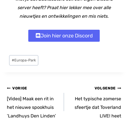
server heeft? Praat hier lekker mee over alle
nieuwtjes en ontwikkelingen en mis niets.
Join hier onze Discord
Bericht
#
Europa-Park
tags:
Bericht
VORIGE
VOLGENDE
navigatie
[Video] Maak een rit in
Het typische zomerse
het nieuwe spookhuis
sfeertje dat Toverland
‘Landhuys Den Linden’
LIVE! heet