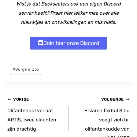
Wist je dat Backseaters ook een eigen Discord
server heeft? Praat hier lekker mee over alle
nieuwtjes en ontwikkelingen en mis niets.
Join hier onze Discord
Bericht
#
Burgers' Zoo
tags:
Bericht
VORIGE
VOLGENDE
navigatie
Olifantenbul verlaat
Ervaren fokbul Sibu
ARTIS, twee olifanten
voegt zich bij
zijn drachtig
olifantenkudde van