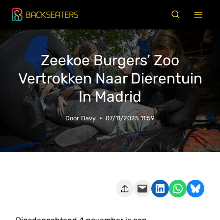
Doorgaan
naar
inhoud
Zeekoe Burgers’ Zoo
Vertrokken Naar Dierentuin
In Madrid
Door
Davy
07/11/2025 11:59
Deze pagina e-mailen
Delen op LinkedIn
Delen via WhatsApp
Share on Bluesky