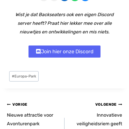
Wist je dat Backseaters ook een eigen Discord
server heeft? Praat hier lekker mee over alle
nieuwtjes en ontwikkelingen en mis niets.
Join hier onze Discord
Bericht
#
Europa-Park
tags:
Bericht
VORIGE
VOLGENDE
navigatie
Nieuwe attractie voor
Innovatieve
Avonturenpark
veiligheidsriem geeft