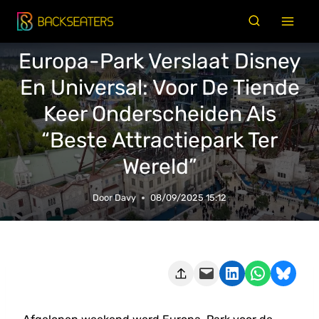
Doorgaan
naar
inhoud
Europa-Park Verslaat Disney
En Universal: Voor De Tiende
Keer Onderscheiden Als
“Beste Attractiepark Ter
Wereld”
Door
Davy
08/09/2025 15:12
Deze pagina e-mailen
Delen op LinkedIn
Delen via WhatsApp
Share on Bluesky