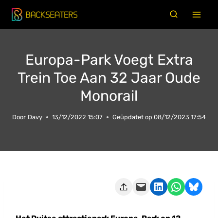
Doorgaan
naar
inhoud
Europa-Park Voegt Extra
Trein Toe Aan 32 Jaar Oude
Monorail
Door
Davy
13/12/2022 15:07
Geüpdatet op
08/12/2023 17:54
Deze pagina e-mailen
Delen op LinkedIn
Delen via WhatsApp
Share on Bluesky