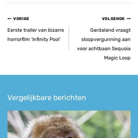
Bericht
VORIGE
VOLGENDE
navigatie
Eerste trailer van bizarre
Gardaland vraagt
horrorfilm ‘Infinity Pool’
sloopvergunning aan
voor achtbaan Sequoia
Magic Loop
Vergelijkbare berichten