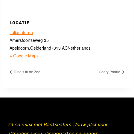
LOCATIE
Julianatoren
Amersfoortseweg 35
Apeldoorn
,
Gelderland
7313 AC
Netherlands
+ Google Maps
Dino’s in de Zoo
Scary Prairie
Zit en relax met Backseaters. Jouw plek voor
attractieparken, dierenparken en andere