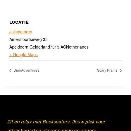
LOCATIE
Julianatoren
Amersfoortseweg 35
Apeldoorn
,
Gelderland
7313 AC
Netherlands
+ Google Maps
DinoAdventures
Scary Prairie
Zit en relax met Backseaters. Jouw plek voor
attractieparken, dierenparken en andere