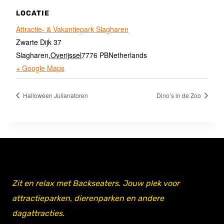
LOCATIE
Attractie- & Vakantiepark Slagharen
Zwarte Dijk 37
Slagharen
,
Overijssel
7776 PB
Netherlands
+ Google Maps
Halloween Julianatoren
Dino’s in de Zoo
Zit en relax met Backseaters. Jouw plek voor
attractieparken, dierenparken en andere
dagattracties.