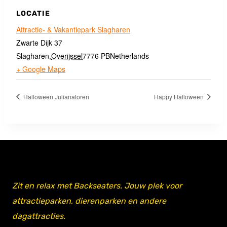
LOCATIE
Attractie- & Vakantiepark Slagharen
Zwarte Dijk 37
Slagharen
,
Overijssel
7776 PB
Netherlands
+ Google Maps
Halloween Julianatoren
Happy Halloween
Zit en relax met Backseaters. Jouw plek voor
attractieparken, dierenparken en andere
dagattracties.