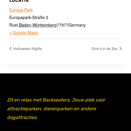
LOCATIE
Europa-Park
Europapark-Straße 2
Rust
,
Baden-Württemberg
77977
Germany
+ Google Maps
Halloween Nights
Dino’s in de Zoo
Zit en relax met Backseaters. Jouw plek voor
attractieparken, dierenparken en andere
dagattracties.