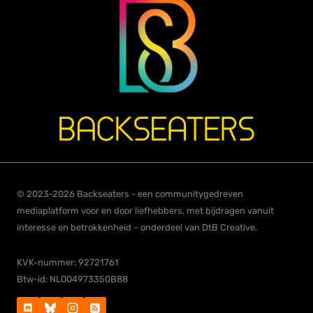
© 2023-2026 Backseaters - een communitygedreven
mediaplatform voor en door liefhebbers, met bijdragen vanuit
interesse en betrokkenheid – onderdeel van DtB Creative.
KVK-nummer: 92721761
Btw-id: NL004973350B88