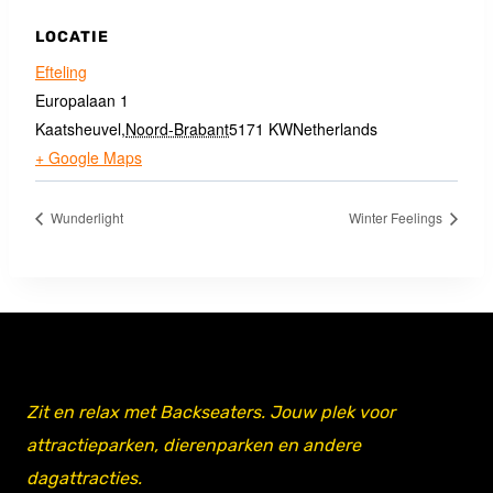
LOCATIE
Efteling
Europalaan 1
Kaatsheuvel
,
Noord-Brabant
5171 KW
Netherlands
+ Google Maps
Wunderlight
Winter Feelings
Zit en relax met Backseaters. Jouw plek voor
attractieparken, dierenparken en andere
dagattracties.