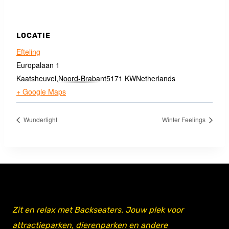
LOCATIE
Efteling
Europalaan 1
Kaatsheuvel
,
Noord-Brabant
5171 KW
Netherlands
+ Google Maps
Wunderlight
Winter Feelings
Zit en relax met Backseaters. Jouw plek voor
attractieparken, dierenparken en andere