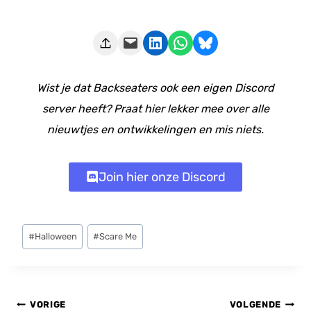
Deze pagina e-mailen
Delen op LinkedIn
Delen via WhatsApp
Share on Bluesky
Wist je dat Backseaters ook een eigen Discord
server heeft? Praat hier lekker mee over alle
nieuwtjes en ontwikkelingen en mis niets.
Join hier onze Discord
Bericht
#
Halloween
#
Scare Me
tags:
Bericht
VORIGE
VOLGENDE