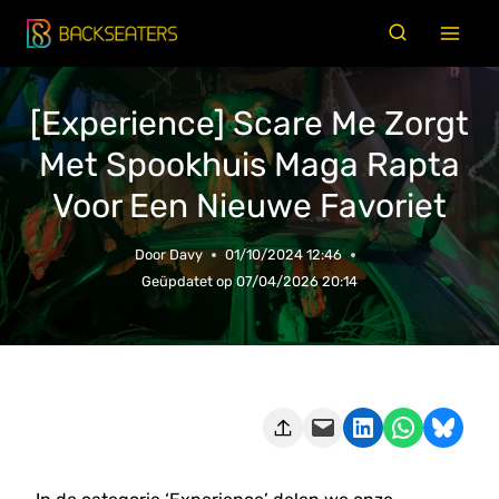
Doorgaan
naar
inhoud
[Experience] Scare Me Zorgt
Met Spookhuis Maga Rapta
Voor Een Nieuwe Favoriet
Door
Davy
01/10/2024 12:46
Geüpdatet op
07/04/2026 20:14
Deze pagina e-mailen
Delen op LinkedIn
Delen via WhatsApp
Share on Bluesky