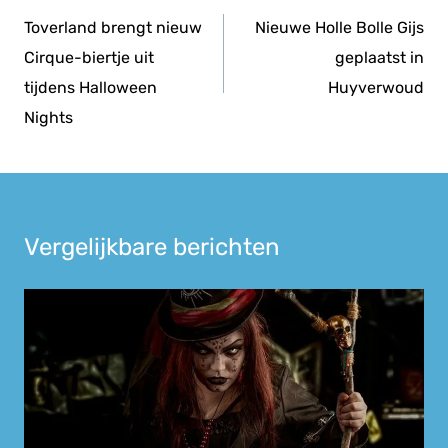
navigatie
Toverland brengt nieuw
Nieuwe Holle Bolle Gijs
Cirque-biertje uit
geplaatst in
tijdens Halloween
Huyverwoud
Nights
Vergelijkbare berichten