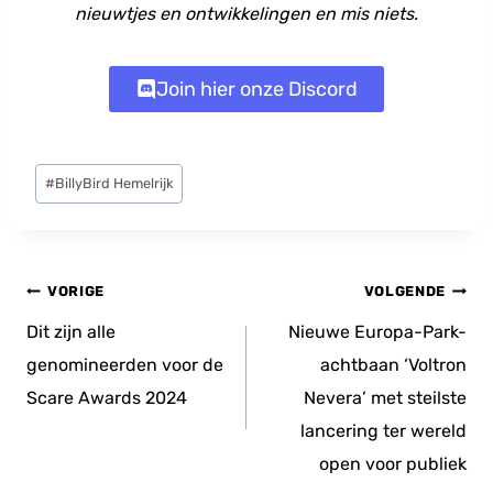
nieuwtjes en ontwikkelingen en mis niets.
Join hier onze Discord
Bericht
#
BillyBird Hemelrijk
tags:
Bericht
VORIGE
VOLGENDE
navigatie
Dit zijn alle
Nieuwe Europa-Park-
genomineerden voor de
achtbaan ‘Voltron
Scare Awards 2024
Nevera’ met steilste
lancering ter wereld
open voor publiek