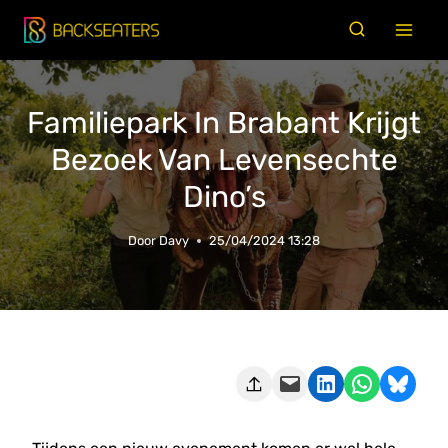
Doorgaan
naar
inhoud
Familiepark In Brabant Krijgt
Bezoek Van Levensechte
Dino’s
Door
Davy
25/04/2024 13:28
Deze pagina e-mailen
Delen op LinkedIn
Delen via WhatsApp
Share on Bluesky