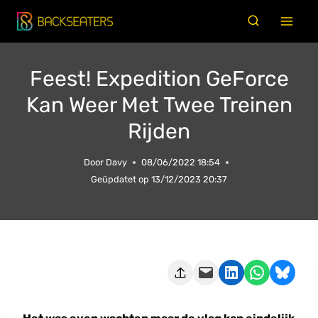
Doorgaan
naar
inhoud
Feest! Expedition GeForce
Kan Weer Met Twee Treinen
Rijden
Door
Davy
08/06/2022 18:54
Geüpdatet op
13/12/2023 20:37
Deze pagina e-mailen
Delen op LinkedIn
Delen via WhatsApp
Share on Bluesky