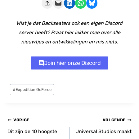
Deze pagina e-mailen
Delen op LinkedIn
Delen via WhatsApp
Share on Bluesky
Wist je dat Backseaters ook een eigen Discord
server heeft? Praat hier lekker mee over alle
nieuwtjes en ontwikkelingen en mis niets.
Join hier onze Discord
Bericht
#
Expedition GeForce
tags:
Bericht
VORIGE
VOLGENDE
navigatie
Dit zijn de 10 hoogste
Universal Studios maakt