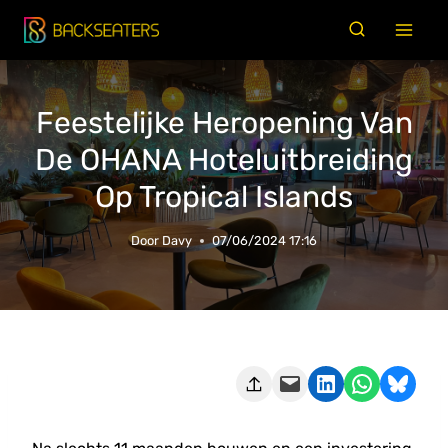
Doorgaan
naar
inhoud
Feestelijke Heropening Van
De OHANA Hoteluitbreiding
Op Tropical Islands
Door
Davy
07/06/2024 17:16
Deze pagina e-mailen
Delen op LinkedIn
Delen via WhatsApp
Share on Bluesky