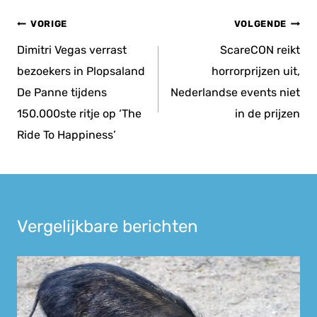
Bericht
VORIGE
VOLGENDE
navigatie
Dimitri Vegas verrast
ScareCON reikt
bezoekers in Plopsaland
horrorprijzen uit,
De Panne tijdens
Nederlandse events niet
150.000ste ritje op ‘The
in de prijzen
Ride To Happiness’
Vergelijkbare berichten