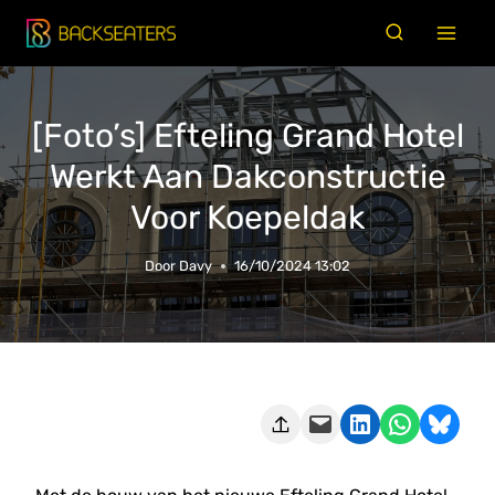
Doorgaan
naar
inhoud
[Foto’s] Efteling Grand Hotel
Werkt Aan Dakconstructie
Voor Koepeldak
Door
Davy
16/10/2024 13:02
Deze pagina e-mailen
Delen op LinkedIn
Delen via WhatsApp
Share on Bluesky