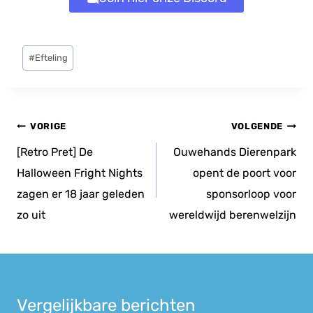
Bericht
#
Efteling
tags:
Bericht
VORIGE
VOLGENDE
navigatie
[Retro Pret] De
Ouwehands Dierenpark
Halloween Fright Nights
opent de poort voor
zagen er 18 jaar geleden
sponsorloop voor
zo uit
wereldwijd berenwelzijn
Vergelijkbare berichten