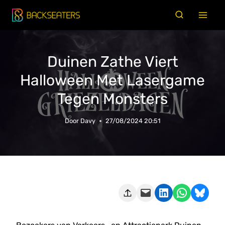
Doorgaan
naar
inhoud
Duinen Zathe Viert
Halloween Met Lasergame
Tegen Monsters
Door
Davy
27/08/2024 20:51
Deze pagina e-mailen
Delen op LinkedIn
Delen via WhatsApp
Share on Bluesky