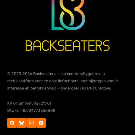
© 2023-2026 Backseaters - een communitygedreven
mediaplatform voor en door liefhebbers, met bijdragen vanuit
interesse en betrokkenheid – onderdeel van DtB Creative.
KVK-nummer: 92721761
Btw-id: NL004973350B88