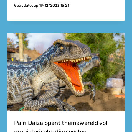
Geüpdatet op
19/12/2023 15:21
Pairi Daiza opent themawereld vol
prehistorische diersoorten