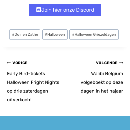
Join hier onze Discord
Bericht
#
Duinen Zathe
#
Halloween
#
Halloween Griezeldagen
tags:
Bericht
VORIGE
VOLGENDE
navigatie
Early Bird-tickets
Walibi Belgium
Halloween Fright Nights
volgeboekt op deze
op drie zaterdagen
dagen in het najaar
uitverkocht