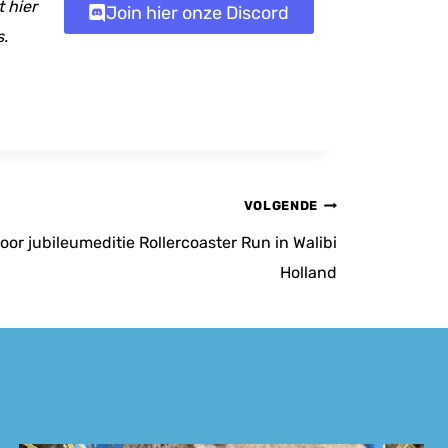
 hier
Join hier onze Discord
s.
VOLGENDE
voor jubileumeditie Rollercoaster Run in Walibi
Holland