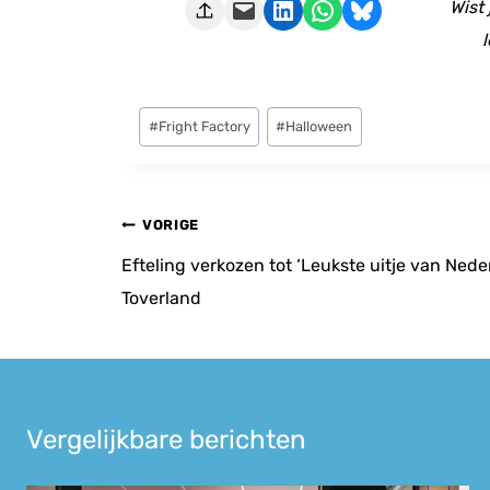
Deze pagina e-mailen
Delen op LinkedIn
Delen via WhatsApp
Share on Bluesky
Wist
l
Bericht
#
Fright Factory
#
Halloween
tags:
Bericht
VORIGE
navigatie
Efteling verkozen tot ‘Leukste uitje van Ned
Toverland
Vergelijkbare berichten