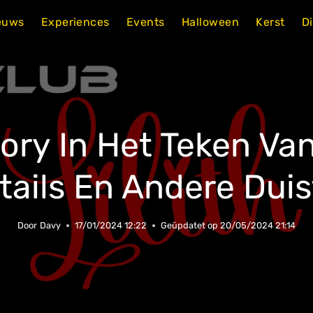
euws
Experiences
Events
Halloween
Kerst
D
tory In Het Teken Van
ails En Andere Dui
Door
Davy
17/01/2024 12:22
Geüpdatet op
20/05/2024 21:14