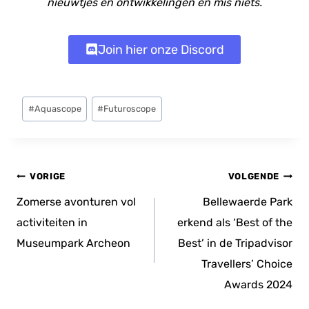
nieuwtjes en ontwikkelingen en mis niets.
Join hier onze Discord
Bericht
#
Aquascope
#
Futuroscope
tags:
Bericht
VORIGE
VOLGENDE
navigatie
Zomerse avonturen vol
Bellewaerde Park
activiteiten in
erkend als ‘Best of the
Museumpark Archeon
Best’ in de Tripadvisor
Travellers’ Choice
Awards 2024