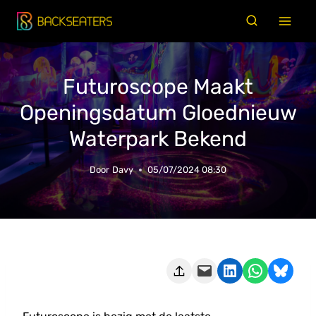
Doorgaan
naar
inhoud
Futuroscope Maakt
Openingsdatum Gloednieuw
Waterpark Bekend
Door
Davy
05/07/2024 08:30
Deze pagina e-mailen
Delen op LinkedIn
Delen via WhatsApp
Share on Bluesky