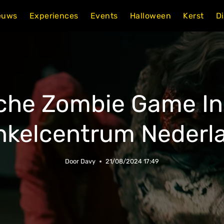
euws
Experiences
Events
Halloween
Kerst
D
che Zombie Game In
nkelcentrum Nederl
Door
Davy
21/08/2024 17:49