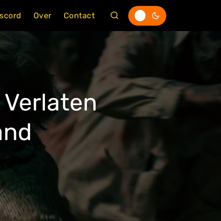
iscord
Over
Contact
 Verlaten
and