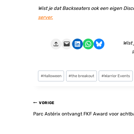
Wist je dat Backseaters ook een eigen Disc
server.
Deze pagina e-mailen
Delen op LinkedIn
Delen via WhatsApp
Share on Bluesky
Wist
l
Bericht
#
Halloween
#
the breakout
#
Warrior Events
tags:
Bericht
VORIGE
navigatie
Parc Astérix ontvangt FKF Award voor achtb