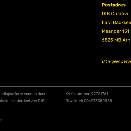
Postadres
DtB Creative
t.a.v. Backse
Meander 151
6825 MB Ar
Dit is geen bezo
diaplatform voor en door
KVK-nummer: 92721761
nheid – onderdeel van DtB
Btw-id: NL004973350B88
r