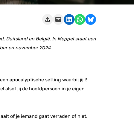
Deze pagina e-mailen
Delen op LinkedIn
Delen via WhatsApp
Share on Bluesky
, Duitsland en België. In Meppel staat een
ember en november 2024.
een apocalyptische setting waarbij jij 3
 alsof jij de hoofdpersoon in je eigen
aalt of je iemand gaat verraden of niet.