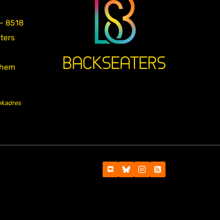
 - 8518
aters
nhem
ekadres