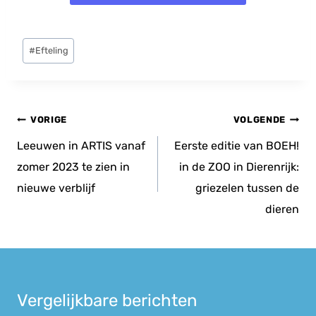
Bericht
#
Efteling
tags:
Bericht
VORIGE
VOLGENDE
navigatie
Leeuwen in ARTIS vanaf
Eerste editie van BOEH!
zomer 2023 te zien in
in de ZOO in Dierenrijk:
nieuwe verblijf
griezelen tussen de
dieren
Vergelijkbare berichten