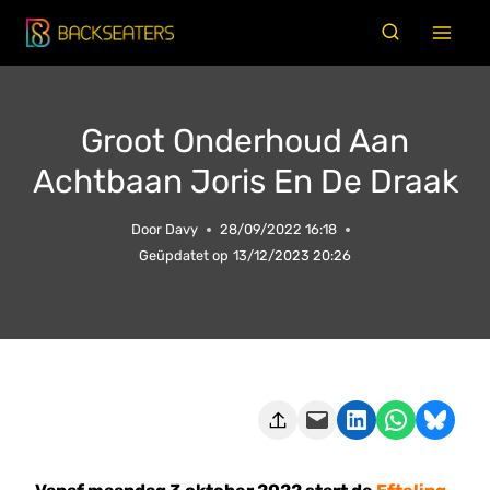
Doorgaan
naar
inhoud
Groot Onderhoud Aan
Achtbaan Joris En De Draak
Door
Davy
28/09/2022 16:18
Geüpdatet op
13/12/2023 20:26
Deze pagina e-mailen
Delen op LinkedIn
Delen via WhatsApp
Share on Bluesky