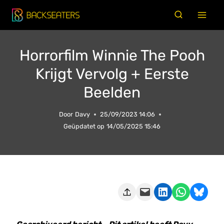
Doorgaan
naar
inhoud
Horrorfilm Winnie The Pooh
Krijgt Vervolg + Eerste
Beelden
Door
Davy
25/09/2023 14:06
Geüpdatet op
14/05/2025 15:46
Deze pagina e-mailen
Delen op LinkedIn
Delen via WhatsApp
Share on Bluesky