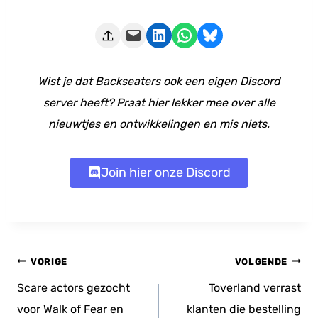
Deze pagina e-mailen
Delen op LinkedIn
Delen via WhatsApp
Share on Bluesky
Wist je dat Backseaters ook een eigen Discord
server heeft? Praat hier lekker mee over alle
nieuwtjes en ontwikkelingen en mis niets.
Join hier onze Discord
Bericht
VORIGE
VOLGENDE
navigatie
Scare actors gezocht
Toverland verrast
voor Walk of Fear en
klanten die bestelling