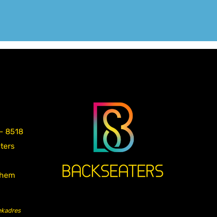
 - 8518
aters
nhem
ekadres