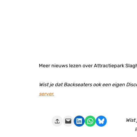
Meer nieuws lezen over Attractiepark Sla
Wist je dat Backseaters ook een eigen Disc
server.
Deze pagina e-mailen
Delen op LinkedIn
Delen via WhatsApp
Share on Bluesky
Wist
l