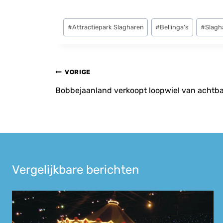
Bericht
#
Attractiepark Slagharen
#
Bellinga's
#
Slagh
tags:
Bericht
VORIGE
navigatie
Bobbejaanland verkoopt loopwiel van achtba
Vergelijkbare berichten