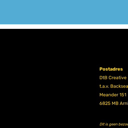
Postadres
DtB Creative
t.a.v. Backse
Meander 151
6825 MB Ar
Dit is geen bezo