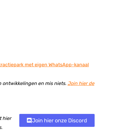
tractiepark met eigen WhatsApp-kanaal
en ontwikkelingen en mis niets.
Join hier de
 hier
Join hier onze Discord
s.