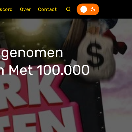
iscord
Over
Contact
Opgenomen
m Met 100.000