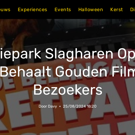
euws
Experiences
Events
Halloween
Kerst
D
ctiepark Slagharen 
 Behaalt Gouden Fil
Bezoekers
Door
Davy
25/08/2024 18:20