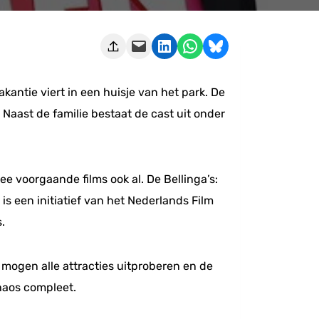
Deze pagina e-mailen
Delen op LinkedIn
Delen via WhatsApp
Share on Bluesky
antie viert in een huisje van het park. De
 Naast de familie bestaat de cast uit onder
ee voorgaande films ook al. De Bellinga’s:
 is een initiatief van het Nederlands Film
.
j mogen alle attracties uitproberen en de
haos compleet.