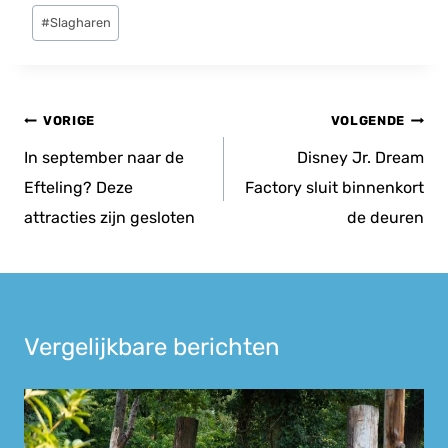
Bericht
#
Slagharen
tags:
Bericht
VORIGE
VOLGENDE
navigatie
In september naar de
Disney Jr. Dream
Efteling? Deze
Factory sluit binnenkort
attracties zijn gesloten
de deuren
Vergelijkbare berichten