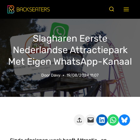
Doorgaan
naar
inhoud
Slagharen Eerste
Nederlandse Attractiepark
Met Eigen WhatsApp-Kanaal
Door
Davy
19/08/2024 11:07
Deze pagina e-mailen
Delen op LinkedIn
Delen via WhatsApp
Share on Bluesky