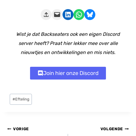
Deze pagina e-mailen
Delen op LinkedIn
Delen via WhatsApp
Share on Bluesky
Wist je dat Backseaters ook een eigen Discord
server heeft? Praat hier lekker mee over alle
nieuwtjes en ontwikkelingen en mis niets.
Join hier onze Discord
Bericht
#
Efteling
tags:
Bericht
VORIGE
VOLGENDE