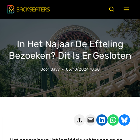
Doorgaan
naar
inhoud
In Het Najaar De Efteling
Bezoeken? Dit Is Er Gesloten
Door
Davy
05/10/2024 10:50
Deze pagina e-mailen
Delen op LinkedIn
Delen via WhatsApp
Share on Bluesky