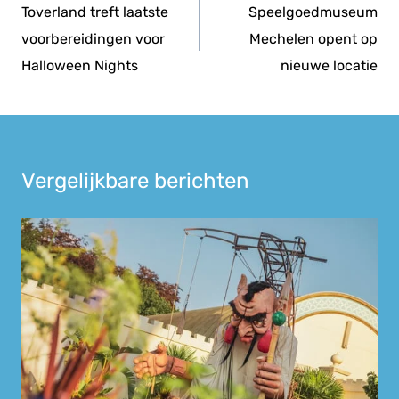
navigatie
Toverland treft laatste
Speelgoedmuseum
voorbereidingen voor
Mechelen opent op
Halloween Nights
nieuwe locatie
Vergelijkbare berichten