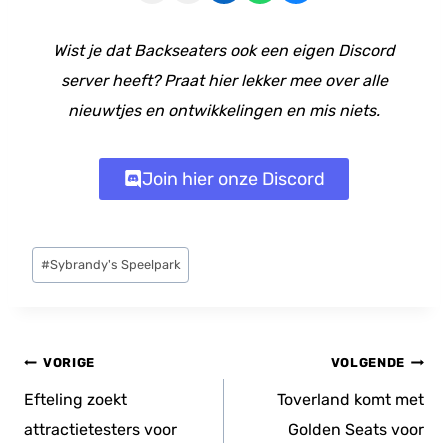
Wist je dat Backseaters ook een eigen Discord
server heeft? Praat hier lekker mee over alle
nieuwtjes en ontwikkelingen en mis niets.
Join hier onze Discord
Bericht
#
Sybrandy's Speelpark
tags:
Bericht
VORIGE
VOLGENDE
navigatie
Efteling zoekt
Toverland komt met
attractietesters voor
Golden Seats voor