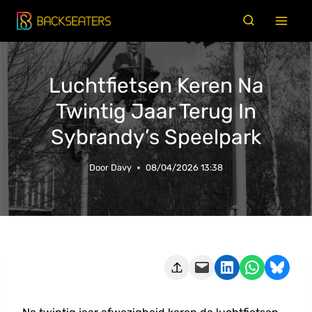
Doorgaan
naar
inhoud
Luchtfietsen Keren Na
Twintig Jaar Terug In
Sybrandy’s Speelpark
Door
Davy
08/04/2026 13:38
Deze pagina e-mailen
Delen op LinkedIn
Delen via WhatsApp
Share on Bluesky