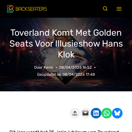
Doorgaan
naar
inhoud
Toverland Komt Met Golden
Seats Voor Illusieshow Hans
Klok
Door
Kevin
08/04/2026 16:52
Geüpdatet op
08/04/2026 17:48
Deze pagina e-mailen
Delen op LinkedIn
Delen via WhatsApp
Share on Bluesky