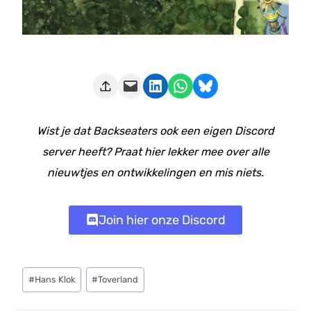
Deze pagina e-mailen
Delen op LinkedIn
Delen via WhatsApp
Share on Bluesky
Wist je dat Backseaters ook een eigen Discord
server heeft? Praat hier lekker mee over alle
nieuwtjes en ontwikkelingen en mis niets.
Join hier onze Discord
Bericht
#
Hans Klok
#
Toverland
tags: