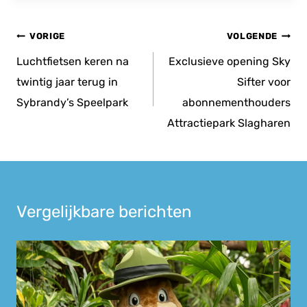
Bericht
VORIGE
VOLGENDE
navigatie
Luchtfietsen keren na
Exclusieve opening Sky
twintig jaar terug in
Sifter voor
Sybrandy’s Speelpark
abonnementhouders
Attractiepark Slagharen
Vergelijkbare berichten