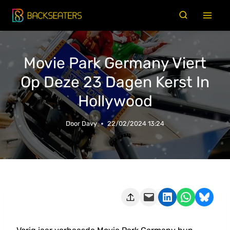
Doorgaan
naar
inhoud
Movie Park Germany Viert
Op Deze 23 Dagen Kerst In
Hollywood
Door
Davy
22/02/2024 13:24
Deze pagina e-mailen
Delen op LinkedIn
Delen via WhatsApp
Share on Bluesky