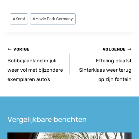
Bericht
#
Kerst
#
Movie Park Germany
tags:
Bericht
VORIGE
VOLGENDE
navigatie
Bobbejaanland in juli
Efteling plaatst
weer vol met bijzondere
Sinterklaas weer terug
exemplaren auto’s
op zijn fontein
Vergelijkbare berichten