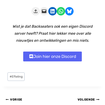
Deze pagina e-mailen
Delen op LinkedIn
Delen via WhatsApp
Share on Bluesky
Wist je dat Backseaters ook een eigen Discord
server heeft? Praat hier lekker mee over alle
nieuwtjes en ontwikkelingen en mis niets.
Join hier onze Discord
Bericht
#
Efteling
tags:
Bericht
VORIGE
VOLGENDE