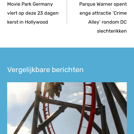
navigatie
Movie Park Germany
Parque Warner opent
viert op deze 23 dagen
enge attractie ‘Crime
kerst in Hollywood
Alley’ rondom DC
slechterikken
Vergelijkbare berichten