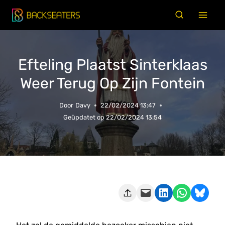
Doorgaan
naar
inhoud
Efteling Plaatst Sinterklaas
Weer Terug Op Zijn Fontein
Door
Davy
22/02/2024 13:47
Geüpdatet op
22/02/2024 13:54
Deze pagina e-mailen
Delen op LinkedIn
Delen via WhatsApp
Share on Bluesky