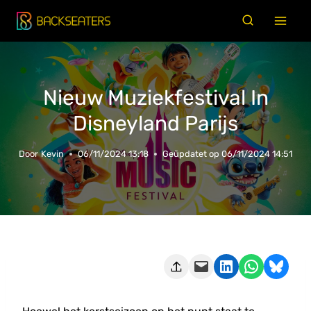
Doorgaan
naar
inhoud
Nieuw Muziekfestival In
Disneyland Parijs
Door
Kevin
06/11/2024 13:18
Geüpdatet op
06/11/2024 14:51
Deze pagina e-mailen
Delen op LinkedIn
Delen via WhatsApp
Share on Bluesky