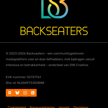
© 2023-2026 Backseaters - een communitygedreven
mediaplatform voor en door liefhebbers, met bijdragen vanuit
interesse en betrokkenheid – onderdeel van DtB Creative.
KVK-nummer: 92721761
Btw-id: NL004973350B88
Cookiebeleid
Privacyverklaring
Imprint
Disclaimer