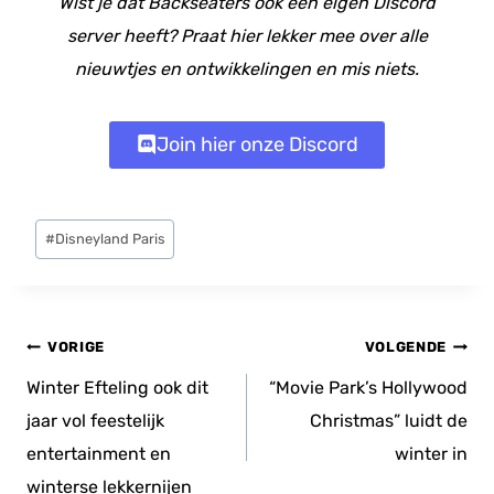
Wist je dat Backseaters ook een eigen Discord
server heeft? Praat hier lekker mee over alle
nieuwtjes en ontwikkelingen en mis niets.
Join hier onze Discord
Bericht
#
Disneyland Paris
tags:
Bericht
VORIGE
VOLGENDE
navigatie
Winter Efteling ook dit
“Movie Park’s Hollywood
jaar vol feestelijk
Christmas” luidt de
entertainment en
winter in
winterse lekkernijen