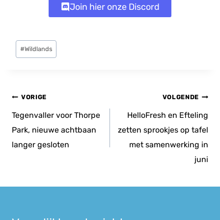
Join hier onze Discord
Bericht
#
Wildlands
tags:
Bericht
VORIGE
VOLGENDE
navigatie
Tegenvaller voor Thorpe
HelloFresh en Efteling
Park, nieuwe achtbaan
zetten sprookjes op tafel
langer gesloten
met samenwerking in
juni