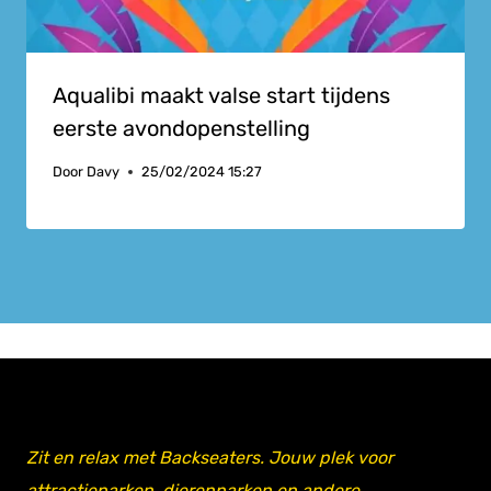
Aqualibi maakt valse start tijdens
eerste avondopenstelling
Door
Davy
25/02/2024 15:27
Zit en relax met Backseaters. Jouw plek voor
attractieparken, dierenparken en andere