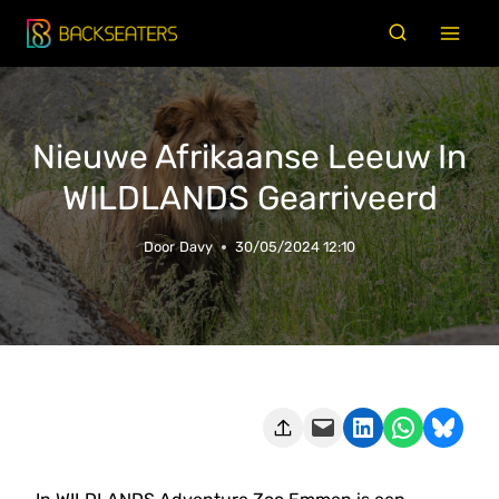
Doorgaan
naar
inhoud
Nieuwe Afrikaanse Leeuw In
WILDLANDS Gearriveerd
Door
Davy
30/05/2024 12:10
Deze pagina e-mailen
Delen op LinkedIn
Delen via WhatsApp
Share on Bluesky