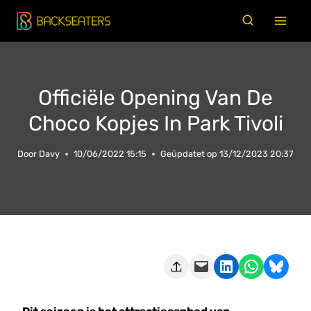
Doorgaan
naar
inhoud
Officiële Opening Van De
Choco Kopjes In Park Tivoli
Door
Davy
10/06/2022 15:15
Geüpdatet op
13/12/2023 20:37
Deze pagina e-mailen
Delen op LinkedIn
Delen via WhatsApp
Share on Bluesky