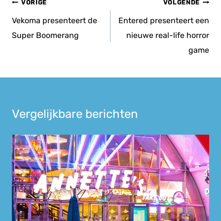
Bericht
VORIGE
VOLGENDE
navigatie
Vekoma presenteert de
Entered presenteert een
Super Boomerang
nieuwe real-life horror
game
Vergelijkbare berichten