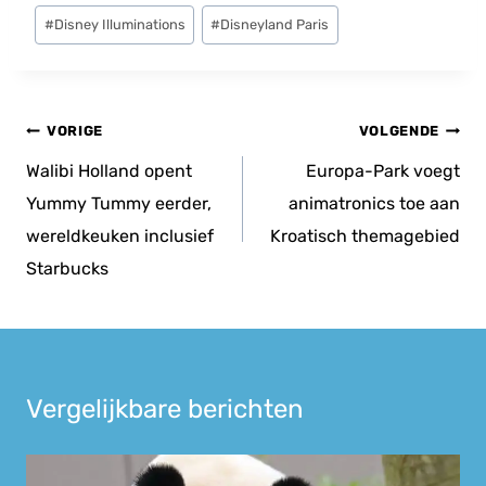
Bericht
#
Disney Illuminations
#
Disneyland Paris
tags:
Bericht
VORIGE
VOLGENDE
navigatie
Walibi Holland opent
Europa-Park voegt
Yummy Tummy eerder,
animatronics toe aan
wereldkeuken inclusief
Kroatisch themagebied
Starbucks
Vergelijkbare berichten