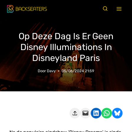
Doorgaan
naar
inhoud
Op Deze Dag Is Er Geen
Disney Illuminations In
Disneyland Paris
Door
Davy
05/06/2024 21:59
Deze pagina e-mailen
Delen op LinkedIn
Delen via WhatsApp
Share on Bluesky