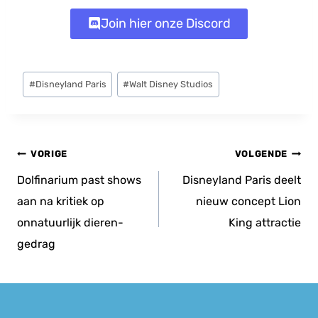
Join hier onze Discord
Bericht
#
Disneyland Paris
#
Walt Disney Studios
tags:
Bericht
VORIGE
VOLGENDE
navigatie
Dolfinarium past shows
Disneyland Paris deelt
aan na kritiek op
nieuw concept Lion
onnatuurlijk dieren­
King attractie
gedrag