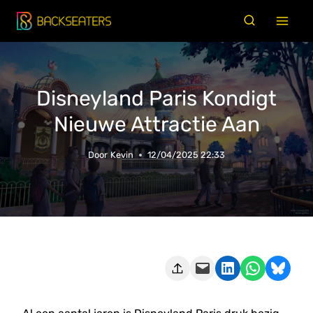
Doorgaan
naar
inhoud
Disneyland Paris Kondigt
Nieuwe Attractie Aan
Door
Kevin
12/04/2025 22:33
Deze pagina e-mailen
Delen op LinkedIn
Delen via WhatsApp
Share on Bluesky