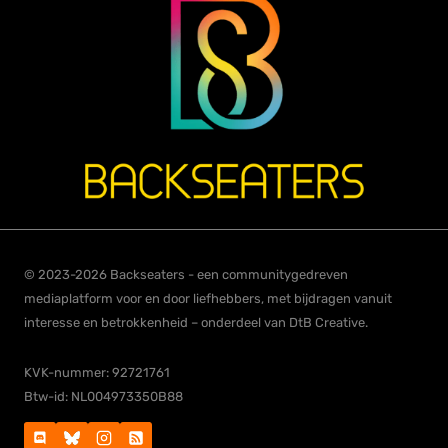
© 2023-2026 Backseaters - een communitygedreven
mediaplatform voor en door liefhebbers, met bijdragen vanuit
interesse en betrokkenheid – onderdeel van DtB Creative.
KVK-nummer: 92721761
Btw-id: NL004973350B88