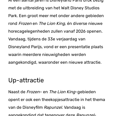
Al een aantal jaren is Disneyland Paris druk bezig
met de uitbreiding van het Walt Disney Studios
Park. Een groot meer met onder andere gebieden
rond
Frozen
en
The Lion King
, én diverse nieuwe
horecagelegenheden zullen vanaf 2026 openen.
Vandaag, tijdens de 33e verjaardag van
Disneyland Parijs, vond er een presentatie plaats
waarin meerdere nieuwigheden werden
aangekondigd, waaronder een nieuwe attractie.
Up-attractie
Naast de
Frozen
– en
The Lion King
-gebieden
opent er ook een theekopjesattractie in het thema
van de Disneyfilm
Rapunzel
. Vandaag is
aangekondigd dat tegenover deze
Rapunzel
-