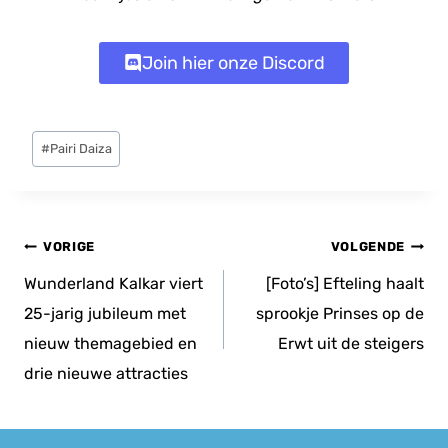
Join hier onze Discord
Bericht
#
Pairi Daiza
tags:
Bericht
VORIGE
VOLGENDE
navigatie
Wunderland Kalkar viert
[Foto’s] Efteling haalt
25-jarig jubileum met
sprookje Prinses op de
nieuw themagebied en
Erwt uit de steigers
drie nieuwe attracties