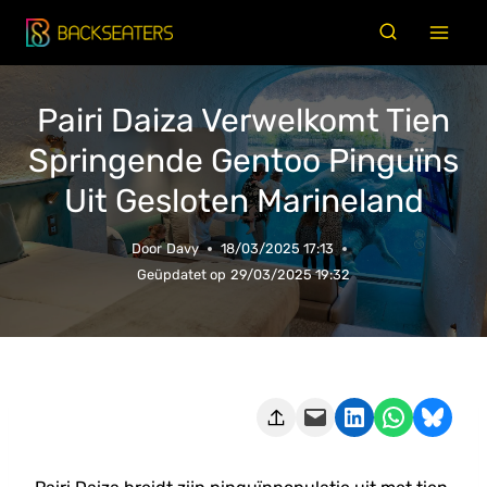
Doorgaan
naar
inhoud
Pairi Daiza Verwelkomt Tien
Springende Gentoo Pinguïns
Uit Gesloten Marineland
Door
Davy
18/03/2025 17:13
Geüpdatet op
29/03/2025 19:32
Deze pagina e-mailen
Delen op LinkedIn
Delen via WhatsApp
Share on Bluesky